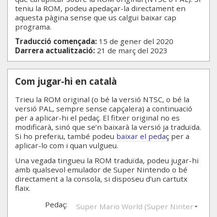
teniu la ROM, podeu apedaçar-la directament en
aquesta pàgina sense que us calgui baixar cap
programa.
Traducció començada:
15 de gener del 2020
Darrera actualització:
21 de març del 2023
Com jugar-hi en català
Trieu la ROM original (o bé la versió NTSC, o bé la
versió PAL, sempre sense capçalera) a continuació
per a aplicar-hi el pedaç. El fitxer original no es
modificarà, sinó que se’n baixarà la versió ja traduïda.
Si ho preferiu, també podeu
baixar el pedaç
per a
aplicar-lo com i quan vulgueu.
Una vegada tingueu la ROM traduïda, podeu jugar-hi
amb qualsevol emulador de Super Nintendo o bé
directament a la consola, si disposeu d’un cartutx
flaix.
Pedaç: