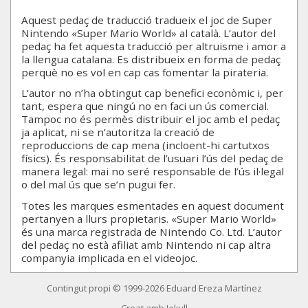
Aquest pedaç de traducció tradueix el joc de Super
Nintendo «Super Mario World» al català. L’autor del
pedaç ha fet aquesta traducció per altruisme i amor a
la llengua catalana. Es distribueix en forma de pedaç
perquè no es vol en cap cas fomentar la pirateria.
L’autor no n’ha obtingut cap benefici econòmic i, per
tant, espera que ningú no en faci un ús comercial.
Tampoc no és permès distribuir el joc amb el pedaç
ja aplicat, ni se n’autoritza la creació de
reproduccions de cap mena (incloent-hi cartutxos
físics). És responsabilitat de l’usuari l’ús del pedaç de
manera legal: mai no seré responsable de l’ús il·legal
o del mal ús que se’n pugui fer.
Totes les marques esmentades en aquest document
pertanyen a llurs propietaris. «Super Mario World»
és una marca registrada de Nintendo Co. Ltd. L’autor
del pedaç no està afiliat amb Nintendo ni cap altra
companyia implicada en el videojoc.
Contingut propi © 1999-2026 Eduard Ereza Martínez