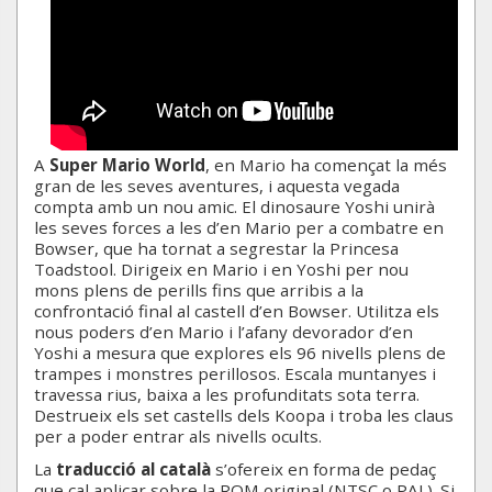
A
Super Mario World
, en Mario ha començat la més
gran de les seves aventures, i aquesta vegada
compta amb un nou amic. El dinosaure Yoshi unirà
les seves forces a les d’en Mario per a combatre en
Bowser, que ha tornat a segrestar la Princesa
Toadstool. Dirigeix en Mario i en Yoshi per nou
mons plens de perills fins que arribis a la
confrontació final al castell d’en Bowser. Utilitza els
nous poders d’en Mario i l’afany devorador d’en
Yoshi a mesura que explores els 96 nivells plens de
trampes i monstres perillosos. Escala muntanyes i
travessa rius, baixa a les profunditats sota terra.
Destrueix els set castells dels Koopa i troba les claus
per a poder entrar als nivells ocults.
La
traducció al català
s’ofereix en forma de pedaç
que cal aplicar sobre la ROM original (NTSC o PAL). Si