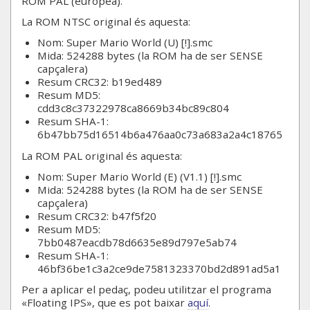
ROM PAL (europea).
La ROM NTSC original és aquesta:
Nom: Super Mario World (U) [!].smc
Mida: 524288 bytes (la ROM ha de ser SENSE
capçalera)
Resum CRC32: b19ed489
Resum MD5:
cdd3c8c37322978ca8669b34bc89c804
Resum SHA-1:
6b47bb75d16514b6a476aa0c73a683a2a4c18765
La ROM PAL original és aquesta:
Nom: Super Mario World (E) (V1.1) [!].smc
Mida: 524288 bytes (la ROM ha de ser SENSE
capçalera)
Resum CRC32: b47f5f20
Resum MD5:
7bb0487eacdb78d6635e89d797e5ab74
Resum SHA-1:
46bf36be1c3a2ce9de7581323370bd2d891ad5a1
Per a aplicar el pedaç, podeu utilitzar el programa
«Floating IPS», que es pot baixar
aquí
.