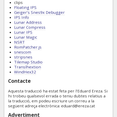
clips
Floating IPS
Geiger’s Snes9x Debugger
IPS Info
Lunar Address
Lunar Compress
Lunar IPS
Lunar Magic
NSRT
RomPatcher.js
snescom
stripsnes
Tilemap Studio
Translhextion
WindHex32
Contacte
Aquesta traducció ha estat feta per l’Eduard Ereza. Si
hi trobeu qualsevol errada o teniu dubtes relatius a
la traducció, em podeu escriure un correu a la
següent adreça electrònica: eduard@ereza.cat
Advertiment