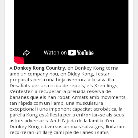
A
Donkey Kong Country
, en Donkey Kong torna
amb un company nou, en Diddy Kong, i estan
preparats per a una boja aventura a la seva illa.
Desafiats per una tribu de rèptils, els Kremlings,
s’entesten a recuperar la preuada reserva de
bananes que els han robat. Armats amb moviments
tan ràpids com un llamp, una musculatura
excepcional i una imponent capacitat acrobàtica, la
parella Kong està llesta per a enfrontar-se als seus
astuts adversaris. Amb l’ajuda de la família d’en
Donkey Kong i diversos animals salvatges, lluitaran i
recorreran un llarg camí ple de lianes i simis.