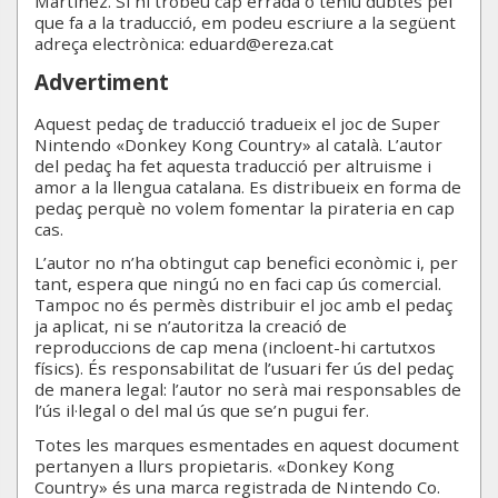
Martínez. Si hi trobeu cap errada o teniu dubtes pel
que fa a la traducció, em podeu escriure a la següent
adreça electrònica: eduard@ereza.cat
Advertiment
Aquest pedaç de traducció tradueix el joc de Super
Nintendo «Donkey Kong Country» al català. L’autor
del pedaç ha fet aquesta traducció per altruisme i
amor a la llengua catalana. Es distribueix en forma de
pedaç perquè no volem fomentar la pirateria en cap
cas.
L’autor no n’ha obtingut cap benefici econòmic i, per
tant, espera que ningú no en faci cap ús comercial.
Tampoc no és permès distribuir el joc amb el pedaç
ja aplicat, ni se n’autoritza la creació de
reproduccions de cap mena (incloent-hi cartutxos
físics). És responsabilitat de l’usuari fer ús del pedaç
de manera legal: l’autor no serà mai responsables de
l’ús il·legal o del mal ús que se’n pugui fer.
Totes les marques esmentades en aquest document
pertanyen a llurs propietaris. «Donkey Kong
Country» és una marca registrada de Nintendo Co.