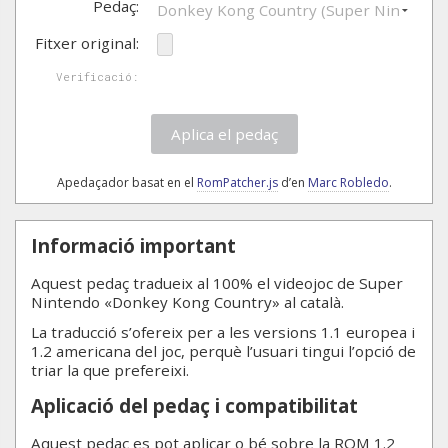
Pedaç:
Fitxer original:
Verificació:
Aplica el pedaç
Apedaçador basat en el
RomPatcher.js
d’en
Marc Robledo
.
Informació important
Aquest pedaç tradueix al 100% el videojoc de Super
Nintendo «Donkey Kong Country» al català.
La traducció s’ofereix per a les versions 1.1 europea i
1.2 americana del joc, perquè l’usuari tingui l’opció de
triar la que prefereixi.
Aplicació del pedaç i compatibilitat
Aquest pedaç es pot aplicar o bé sobre la ROM 1.2